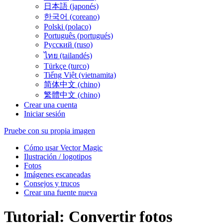
日本語 (japonés)
한국어 (coreano)
Polski (polaco)
Português (portugués)
Русский (ruso)
ไทย (tailandés)
Türkçe (turco)
Tiếng Việt (vietnamita)
简体中文 (chino)
繁體中文 (chino)
Crear una cuenta
Iniciar sesión
Pruebe con su propia imagen
Cómo usar Vector Magic
Ilustración / logotipos
Fotos
Imágenes escaneadas
Consejos y trucos
Crear una fuente nueva
Tutorial: Convertir fotos