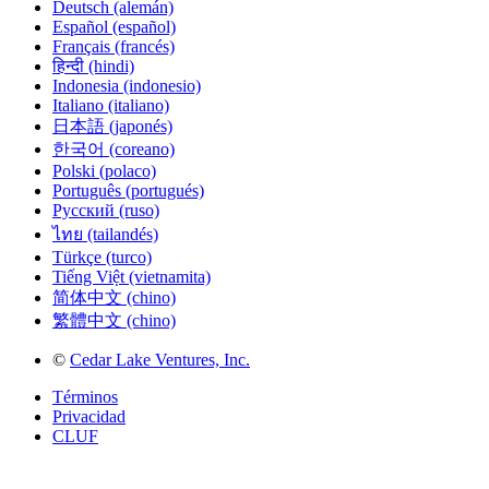
Deutsch (alemán)
Español (español)
Français (francés)
हिन्दी (hindi)
Indonesia (indonesio)
Italiano (italiano)
日本語 (japonés)
한국어 (coreano)
Polski (polaco)
Português (portugués)
Русский (ruso)
ไทย (tailandés)
Türkçe (turco)
Tiếng Việt (vietnamita)
简体中文 (chino)
繁體中文 (chino)
©
Cedar Lake Ventures, Inc.
Términos
Privacidad
CLUF